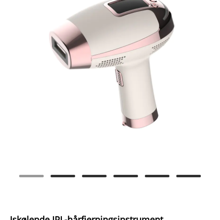
Iskølende IPL-hårfjerningsinstrument