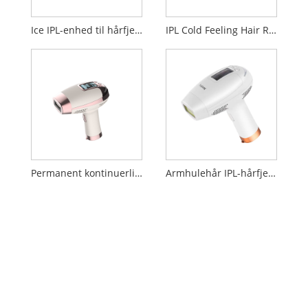
Ice IPL-enhed til hårfjernelse
IPL Cold Feeling Hair Remove Device
Permanent kontinuerlig hårfjernelsesanordning
Armhulehår IPL-hårfjerningsinstrument