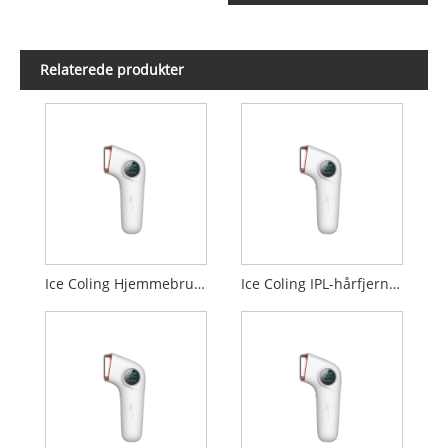
Relaterede produkter
Ice Coling Hjemmebrug IPL Hair Remove Device
Ice Coling IPL-hårfjernelsesenhed