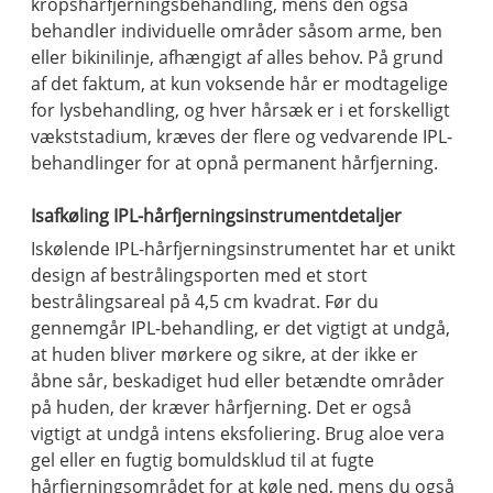
kropshårfjerningsbehandling, mens den også
behandler individuelle områder såsom arme, ben
eller bikinilinje, afhængigt af alles behov. På grund
af det faktum, at kun voksende hår er modtagelige
for lysbehandling, og hver hårsæk er i et forskelligt
vækststadium, kræves der flere og vedvarende IPL-
behandlinger for at opnå permanent hårfjerning.
Isafkøling IPL-hårfjerningsinstrumentdetaljer
Iskølende IPL-hårfjerningsinstrumentet har et unikt
design af bestrålingsporten med et stort
bestrålingsareal på 4,5 cm kvadrat. Før du
gennemgår IPL-behandling, er det vigtigt at undgå,
at huden bliver mørkere og sikre, at der ikke er
åbne sår, beskadiget hud eller betændte områder
på huden, der kræver hårfjerning. Det er også
vigtigt at undgå intens eksfoliering. Brug aloe vera
gel eller en fugtig bomuldsklud til at fugte
hårfjerningsområdet for at køle ned, mens du også