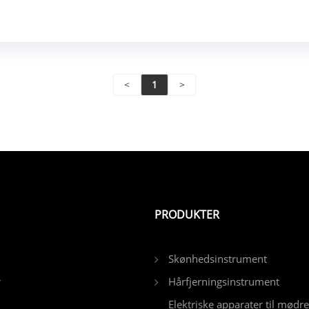
<
1
>
PRODUKTER
Skønhedsinstrument
r
Hårfjerningsinstrument
Elektriske apparater til mødr