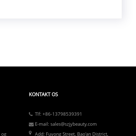
KONTAKT OS
Tlf: +86-13798539391
E-mail: sales@szjybeauty.com
e og
Add: Fuyong Street, Bao'an District,