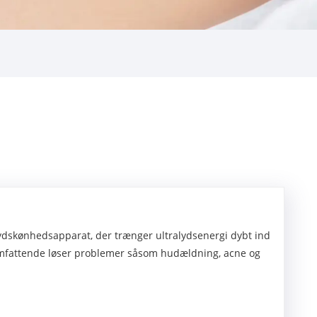
ydskønhedsapparat, der trænger ultralydsenergi dybt ind
r omfattende løser problemer såsom hudældning, acne og