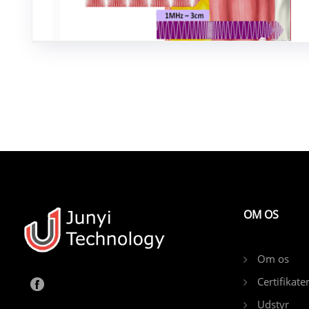
OM OS
Om os
Certifikate
Udstyr