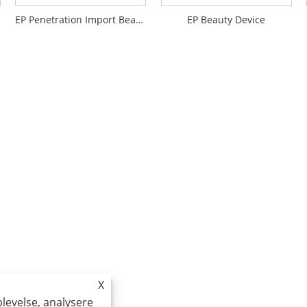
EP Penetration Import Beauty Device
EP Beauty Device
X
plevelse, analysere