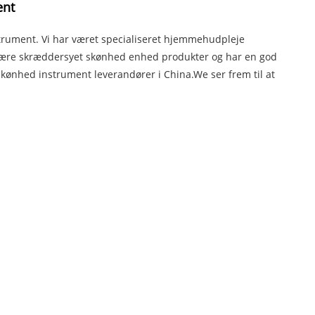
ent
rument. Vi har været specialiseret hjemmehudpleje
være skræddersyet skønhed enhed produkter og har en god
 skønhed instrument leverandører i China.We ser frem til at