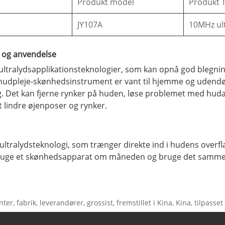
Produkt model
Produkt 
JY107A
10MHz ul
 og anvendelse
ralydsapplikationsteknologier, som kan opnå god blegning
sk hudpleje-skønhedsinstrument er vant til hjemme og udend
 Det kan fjerne rynker på huden, løse problemet med hudafsl
 lindre øjenposer og rynker.
ralydsteknologi, som trænger direkte ind i hudens overfl
 bruge et skønhedsapparat om måneden og bruge det samme
 fabrik, leverandører, grossist, fremstillet i Kina, Kina, tilpasset