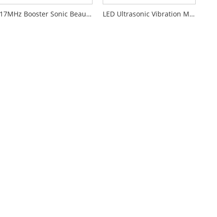
17MHz Booster Sonic Beauty-enhed
LED Ultrasonic Vibration Massage Ansigtsrens