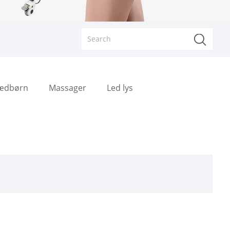
pædbørn
Massager
Led lys