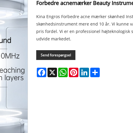
Forbedre acnemærker Beauty Instrum
Kina Engros Forbedre acne mærker skønhed Inst
skønhedsinstrument mere end 10 år. Vi kunne 
pris fordel. Vi er en professionel højteknologisk
udvide markedet.
Send forespørgsel
Facebook
X
WhatsApp
Pinterest
LinkedIn
Share