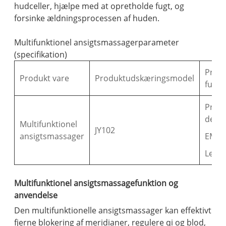
hudceller, hjælpe med at opretholde fugt, og
forsinke ældningsprocessen af ​​huden.
Multifunktionel ansigtsmassagerparameter
(specifikation)
Prod
Produkt vare
Produktudskæringsmodel
funkt
Pres
desig
Multifunktionel
JY102
ansigtsmassager
EMS
Led l
Multifunktionel ansigtsmassagefunktion og
anvendelse
Den multifunktionelle ansigtsmassager kan effektivt
fjerne blokering af meridianer, regulere qi og blod,