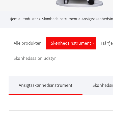
Hjem
>
Produkter
>
Skønhedsinstrument
>
Ansigtsskønhedsi
Alle produkter
Skønhedsinstrument
Hårfj
Skønhedssalon udstyr
Ansigtsskønhedsinstrument
Skønhedsin