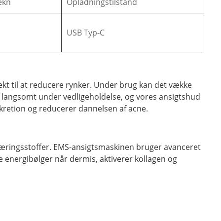
ekn
Opladningstilstand
USB Typ-C
kt til at reducere rynker. Under brug kan det vække
ivt langsomt under vedligeholdelse, og vores ansigtshud
retion og reducerer dannelsen af ​​acne.
ringsstoffer. EMS-ansigtsmaskinen bruger avanceret
e energibølger når dermis, aktiverer kollagen og