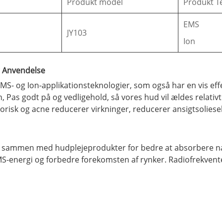
Produkt model
Produkt T
EMS
JY103
Ion
g Anvendelse
- og Ion-applikationsteknologier, som også har en vis effe
en, Pas godt på og vedligehold, så vores hud vil ældes relat
orisk og acne reducerer virkninger, reducerer ansigtsoliesek
s sammen med hudplejeprodukter for bedre at absorbere næ
S-energi og forbedre forekomsten af ​​rynker. Radiofrekvent