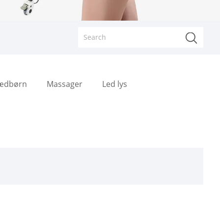
pædbørn
Massager
Led lys