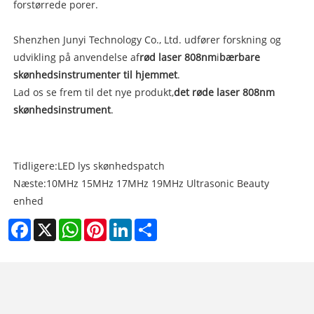
forstørrede porer.
Shenzhen Junyi Technology Co., Ltd. udfører forskning og
udvikling på anvendelse af
rød laser 808nm
i
bærbare
skønhedsinstrumenter til hjemmet
.
Lad os se frem til det nye produkt,
det røde laser 808nm
skønhedsinstrument
.
Tidligere:
LED lys skønhedspatch
Næste:
10MHz 15MHz 17MHz 19MHz Ultrasonic Beauty
enhed
Facebook
X
WhatsApp
Pinterest
LinkedIn
Share