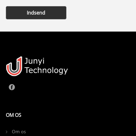
Indsend
OM OS
Om os