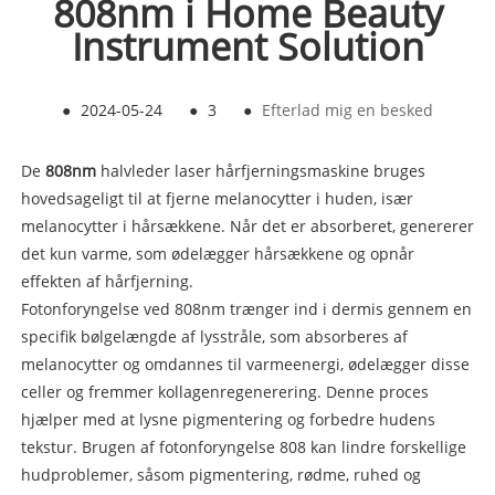
808nm i Home Beauty
Instrument Solution
●
2024-05-24
●
3
●
Efterlad mig en besked
De
808n
m
halvleder laser hårfjerningsmaskine bruges
hovedsageligt til at fjerne melanocytter i huden, især
melanocytter i hårsækkene. Når det er absorberet, genererer
det kun varme, som ødelægger hårsækkene og opnår
effekten af ​​hårfjerning.
Fotonforyngelse ved 808nm trænger ind i dermis gennem en
specifik bølgelængde af lysstråle, som absorberes af
melanocytter og omdannes til varmeenergi, ødelægger disse
celler og fremmer kollagenregenerering. Denne proces
hjælper med at lysne pigmentering og forbedre hudens
tekstur. Brugen af ​​fotonforyngelse 808 kan lindre forskellige
hudproblemer, såsom pigmentering, rødme, ruhed og