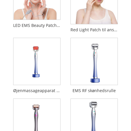
LED EMS Beauty Patch Grønt Lys Rødt Lys Blåt Lys
Red Light Patch til ansigt
Øjenmassageapparat til rødt lys
EMS RF skønhedsrulle