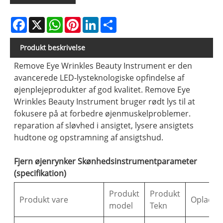
Facebook
X
WhatsApp
Pinterest
LinkedIn
Share
Produkt beskrivelse
Remove Eye Wrinkles Beauty Instrument er den
avancerede LED-lysteknologiske opfindelse af
øjenplejeprodukter af god kvalitet. Remove Eye
Wrinkles Beauty Instrument bruger rødt lys til at
fokusere på at forbedre øjenmuskelproblemer.
reparation af sløvhed i ansigtet, lysere ansigtets
hudtone og opstramning af ansigtshud.
Fjern øjenrynker Skønhedsinstrumentparameter
(specifikation)
Produkt
Produkt
Produkt vare
Opladnin
model
Tekn