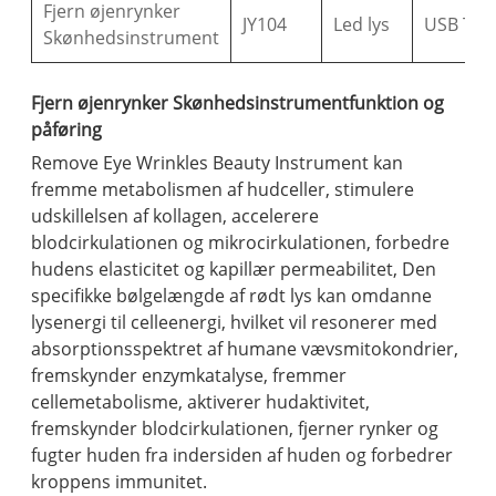
Fjern øjenrynker
JY104
Led lys
USB Typ
Skønhedsinstrument
Fjern øjenrynker Skønhedsinstrumentfunktion og
påføring
Remove Eye Wrinkles Beauty Instrument kan
fremme metabolismen af ​​hudceller, stimulere
udskillelsen af ​​kollagen, accelerere
blodcirkulationen og mikrocirkulationen, forbedre
hudens elasticitet og kapillær permeabilitet, Den
specifikke bølgelængde af rødt lys kan omdanne
lysenergi til celleenergi, hvilket vil resonerer med
absorptionsspektret af humane vævsmitokondrier,
fremskynder enzymkatalyse, fremmer
cellemetabolisme, aktiverer hudaktivitet,
fremskynder blodcirkulationen, fjerner rynker og
fugter huden fra indersiden af ​​huden og forbedrer
kroppens immunitet.